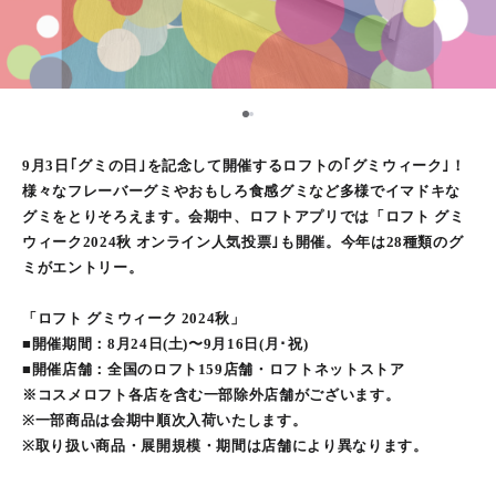
1
2
9月3日｢グミの日｣を記念して開催するロフトの｢グミウィーク｣！
様々なフレーバーグミやおもしろ食感グミなど多様でイマドキな
グミをとりそろえます。会期中、ロフトアプリでは「ロフト グミ
ウィーク2024秋 オンライン人気投票｣も開催。今年は28種類のグ
ミがエントリー。
「ロフト グミウィーク 2024秋」
■開催期間：8⽉24⽇(土)〜9⽉16⽇(月･祝)
■開催店舗：全国のロフト159店舗・ロフトネットストア
※コスメロフト各店を含む一部除外店舗がございます。
※一部商品は会期中順次入荷いたします。
※取り扱い商品・展開規模・期間は店舗により異なります。