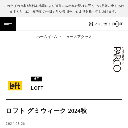
このたびの令和8年熊本地震により被害にあわれた皆様に謹んでお見舞い申しあげ
ますとともに、被災地の一日も早い復旧を、心よりお祈り申しあげます。
フロアガイド
ENGLISH
フロアガイド
JP
施設案内・アクセス
繁体字
ホーム
イベント
ニュース
アクセス
イベント・ポップアップ
簡体字
ニュース
한국어
レストラン・カフェ
ภาษาไทย
6F
TAX FREE
日本語
LOFT
PARCOメンバーズ
ロフト グミウィーク 2024秋
JP
2024.08.26