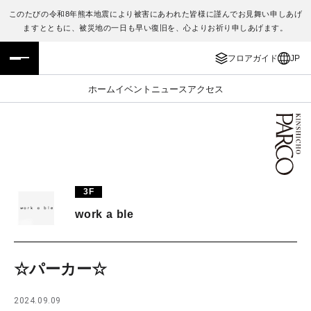
このたびの令和8年熊本地震により被害にあわれた皆様に謹んでお見舞い申しあげ
ますとともに、被災地の一日も早い復旧を、心よりお祈り申しあげます。
フロアガイド
ENGLISH
フロアガイド
JP
施設案内・アクセス
繁体字
ホーム
イベント
ニュース
アクセス
イベント・ポップアップ
簡体字
ニュース
한국어
レストラン・カフェ
ภาษาไทย
3F
TAX FREE
日本語
work a ble
PARCOメンバーズ
☆パーカー☆
JP
2024.09.09