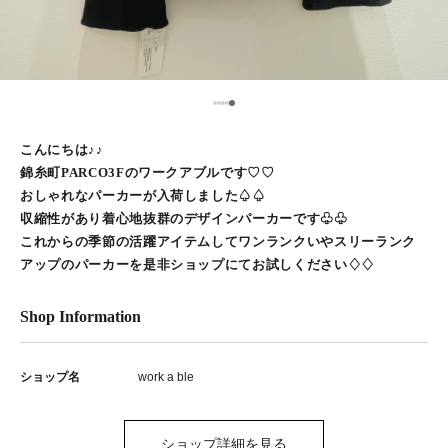
5
1
2
3
4
こんにちは♪♪
錦糸町PARCO3Fのワークアブルです♡♡
おしゃれなパーカーが入荷しました♤♤
収縮性があり着心地抜群のデザインパーカーです♧♧
これからの季節の活躍アイテムしてワンランクいやスリーランク
アップのパーカーを是非ショップにてお試しください♢♢
Shop Information
ショップ名
work a ble
ショップ詳細を見る