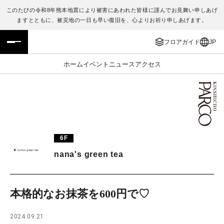
このたびの令和8年熊本地震により被害にあわれた皆様に謹んでお見舞い申しあげ
ますとともに、被災地の一日も早い復旧を、心よりお祈り申しあげます。
フロアガイド
ENGLISH
フロアガイド
JP
施設案内・アクセス
繁体字
ホーム
イベント
ニュース
アクセス
イベント・ポップアップ
簡体字
ニュース
한국어
レストラン・カフェ
ภาษาไทย
6F
TAX FREE
日本語
nana's green tea
PARCOメンバーズ
本格的なお抹茶を600円で♡
JP
2024.09.21