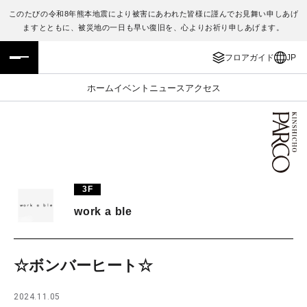
このたびの令和8年熊本地震により被害にあわれた皆様に謹んでお見舞い申しあげ
ますとともに、被災地の一日も早い復旧を、心よりお祈り申しあげます。
フロアガイド
ENGLISH
フロアガイド
JP
施設案内・アクセス
繁体字
ホーム
イベント
ニュース
アクセス
イベント・ポップアップ
簡体字
ニュース
한국어
レストラン・カフェ
ภาษาไทย
3F
TAX FREE
日本語
work a ble
PARCOメンバーズ
☆ボンバーヒート☆
JP
2024.11.05