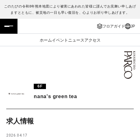
このたびの令和8年熊本地震により被害にあわれた皆様に謹んでお見舞い申しあげ
ますとともに、被災地の一日も早い復旧を、心よりお祈り申しあげます。
フロアガイド
ENGLISH
フロアガイド
JP
施設案内・アクセス
繁体字
ホーム
イベント
ニュース
アクセス
イベント・ポップアップ
簡体字
ニュース
한국어
レストラン・カフェ
ภาษาไทย
6F
TAX FREE
日本語
nana's green tea
PARCOメンバーズ
求人情報
JP
2026.04.17