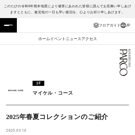
このたびの令和8年熊本地震により被害にあわれた皆様に謹んでお見舞い申しあげ
ますとともに、被災地の一日も早い復旧を、心よりお祈り申しあげます。
フロアガイド
ENGLISH
フロアガイド
JP
施設案内・アクセス
繁体字
ホーム
イベント
ニュース
アクセス
イベント・ポップアップ
簡体字
ニュース
한국어
レストラン・カフェ
ภาษาไทย
1F
TAX FREE
日本語
マイケル・コース
PARCOメンバーズ
2025年春夏コレクションのご紹介
JP
2025.03.10