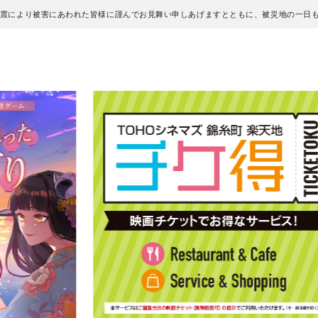
地震により被害にあわれた皆様に謹んでお見舞い申しあげますとともに、被災地の一日