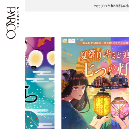
このたびの令和8年熊本
フロアガイド
ENGLISH
施設案内・アクセス
繁体字
イベント・ポップアップ
簡体字
ニュース
한국어
レストラン・カフェ
ภาษาไทย
TAX FREE
日本語