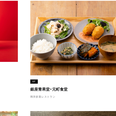
6F
銀座青果堂×元町食堂
和洋折衷レストラン