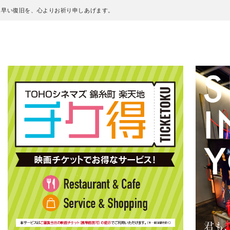
も早い復旧を、心よりお祈り申しあげます。