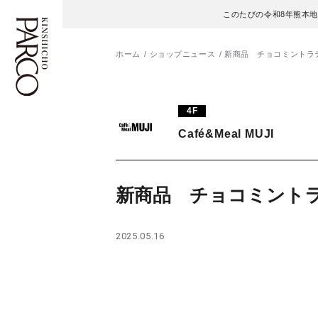
このたびの令和8年熊本
ホーム
ショップニュース
新商品 チョコミントラ
フロアガイド
ENGLISH
4F
Café&Meal MUJI
施設案内・アクセス
繁体字
イベント・ポップアップ
簡体字
新商品 チョコミント
ニュース
한국어
2025.05.16
レストラン・カフェ
ภาษาไทย
TAX FREE
日本語