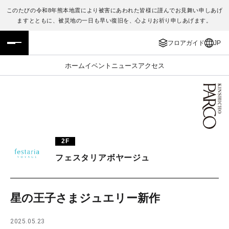
このたびの令和8年熊本地震により被害にあわれた皆様に謹んでお見舞い申しあげ
ますとともに、被災地の一日も早い復旧を、心よりお祈り申しあげます。
フロアガイド
ENGLISH
フロアガイド
JP
施設案内・アクセス
繁体字
ホーム
イベント
ニュース
アクセス
イベント・ポップアップ
簡体字
ニュース
한국어
レストラン・カフェ
ภาษาไทย
2F
TAX FREE
日本語
フェスタリアボヤージュ
PARCOメンバーズ
星の王子さまジュエリー新作
JP
2025.05.23