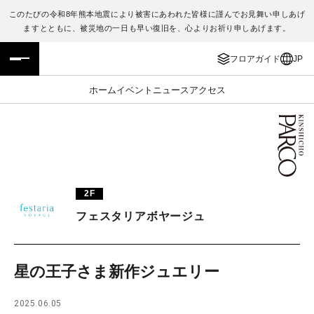
このたびの令和8年熊本地震により被害にあわれた皆様に謹んでお見舞い申しあげ
ますとともに、被災地の一日も早い復旧を、心よりお祈り申しあげます。
フロアガイド
ENGLISH
フロアガイド
JP
施設案内・アクセス
繁体字
ホーム
イベント
ニュース
アクセス
イベント・ポップアップ
簡体字
ニュース
한국어
レストラン・カフェ
ภาษาไทย
2F
TAX FREE
日本語
フェスタリアボヤージュ
PARCOメンバーズ
星の王子さま新作ジュエリー
JP
2025.06.05