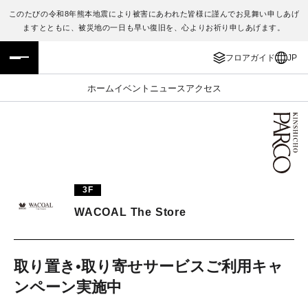
このたびの令和8年熊本地震により被害にあわれた皆様に謹んでお見舞い申しあげ
ますとともに、被災地の一日も早い復旧を、心よりお祈り申しあげます。
フロアガイド
ENGLISH
フロアガイド
JP
施設案内・アクセス
繁体字
ホーム
イベント
ニュース
アクセス
イベント・ポップアップ
簡体字
ニュース
한국어
レストラン・カフェ
ภาษาไทย
3F
TAX FREE
日本語
WACOAL The Store
PARCOメンバーズ
取り置き•取り寄せサービスご利用キャ
ンペーン実施中
JP