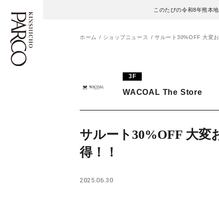
このたびの令和8年熊本
ホーム
ショップニュース
サルート30%OFF 大変
フロアガイド
ENGLISH
3F
WACOAL The Store
施設案内・アクセス
繁体字
イベント・ポップアップ
簡体字
サルート30%OFF 大変
ニュース
한국어
得！！
レストラン・カフェ
ภาษาไทย
2025.06.30
TAX FREE
日本語