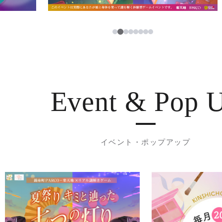
2
1
3
4
5
6
7
8
Event & Pop 
イベント・ポップアップ