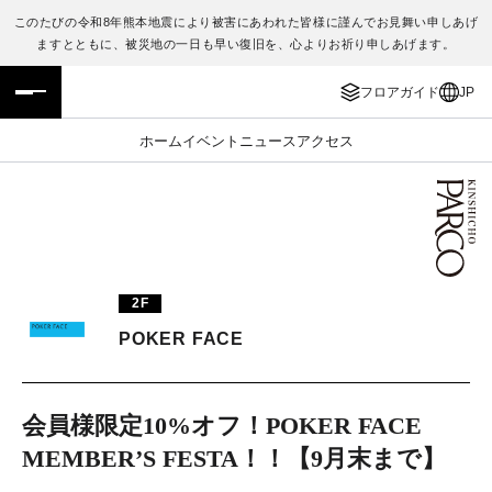
このたびの令和8年熊本地震により被害にあわれた皆様に謹んでお見舞い申しあげ
ますとともに、被災地の一日も早い復旧を、心よりお祈り申しあげます。
フロアガイド
ENGLISH
フロアガイド
JP
施設案内・アクセス
繁体字
ホーム
イベント
ニュース
アクセス
イベント・ポップアップ
簡体字
ニュース
한국어
レストラン・カフェ
ภาษาไทย
2F
TAX FREE
日本語
POKER FACE
PARCOメンバーズ
会員様限定10%オフ！POKER FACE
MEMBER’S FESTA！！【9月末まで】
JP