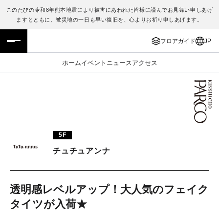
このたびの令和8年熊本地震により被害にあわれた皆様に謹んでお見舞い申しあげ
ますとともに、被災地の一日も早い復旧を、心よりお祈り申しあげます。
フロアガイド
ENGLISH
フロアガイド
JP
施設案内・アクセス
繁体字
ホーム
イベント
ニュース
アクセス
イベント・ポップアップ
簡体字
ニュース
한국어
レストラン・カフェ
ภาษาไทย
5F
TAX FREE
日本語
チュチュアンナ
PARCOメンバーズ
透明感レベルアップ！大人気のフェイク
タイツが入荷★
JP