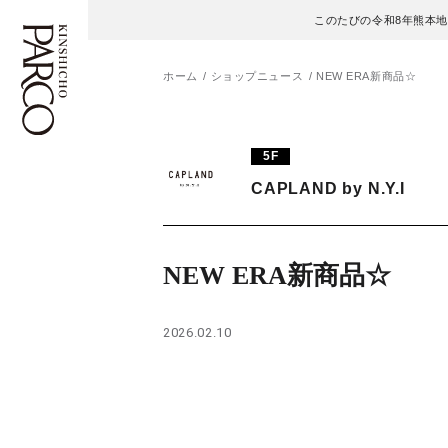
このたびの令和8年熊本
ホーム
ショップニュース
NEW ERA新商品☆
フロアガイド
ENGLISH
5F
CAPLAND by N.Y.I
施設案内・アクセス
繁体字
イベント・ポップアップ
簡体字
NEW ERA新商品☆
ニュース
한국어
2026.02.10
レストラン・カフェ
ภาษาไทย
TAX FREE
日本語