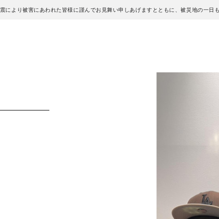
地震により被害にあわれた皆様に謹んでお見舞い申しあげますとともに、被災地の一日