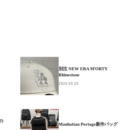
別注 NEW ERA 9FORTY
Rhinestone
2026.05.20
の
Manhattan Portage新作バッグ