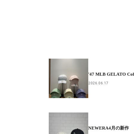
'47 MLB GELATO Coll
2026.06.17
NEWERA4月の新作