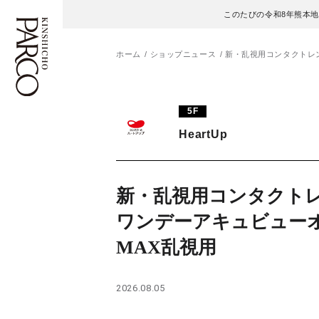
このたびの令和8年熊本
ホーム
ショップニュース
新・乱視用コンタクトレ
フロアガイド
ENGLISH
5F
HeartUp
施設案内・アクセス
繁体字
イベント・ポップアップ
簡体字
新・乱視用コンタク
ニュース
한국어
ワンデーアキュビュー
MAX乱視用
レストラン・カフェ
ภาษาไทย
TAX FREE
日本語
2026.08.05