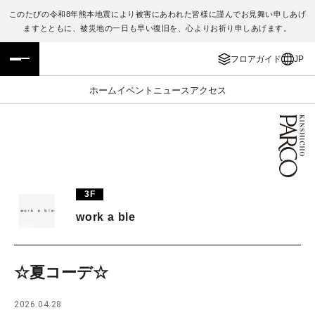
このたびの令和8年熊本地震により被害にあわれた皆様に謹んでお見舞い申しあげ
ますとともに、被災地の一日も早い復旧を、心よりお祈り申しあげます。
フロアガイド
ENGLISH
フロアガイド
JP
施設案内・アクセス
繁体字
ホーム
イベント
ニュース
アクセス
イベント・ポップアップ
簡体字
ニュース
한국어
レストラン・カフェ
ภาษาไทย
3F
TAX FREE
日本語
work a ble
PARCOメンバーズ
☆夏コーデ☆
JP
2026.04.28