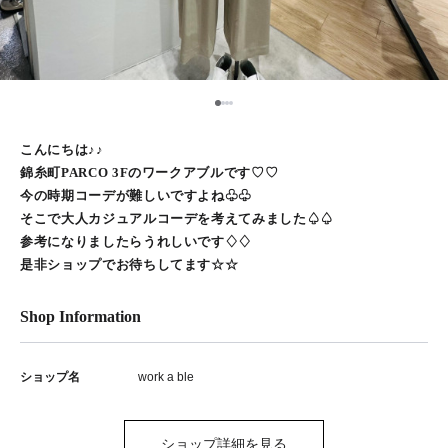
1
2
3
4
こんにちは♪♪
錦糸町PARCO 3Fのワークアブルです♡♡
今の時期コーデが難しいですよね♧♧
そこで大人カジュアルコーデを考えてみました♤♤
参考になりましたらうれしいです♢♢
是非ショップでお待ちしてます☆☆
Shop Information
ショップ名
work a ble
ショップ詳細を見る