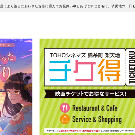
地震により被害にあわれた皆様に謹んでお見舞い申しあげますとともに、被災地の一日