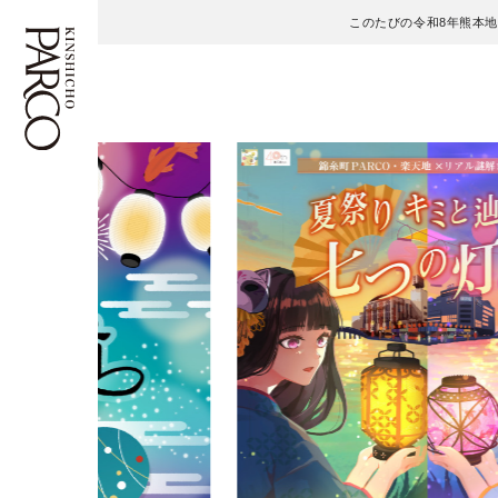
このたびの令和8年熊本
フロアガイド
ENGLISH
施設案内・アクセス
繁体字
イベント・ポップアップ
簡体字
ニュース
한국어
レストラン・カフェ
ภาษาไทย
TAX FREE
日本語