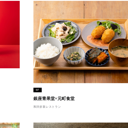
6F
銀座青果堂×元町食堂
和洋折衷レストラン