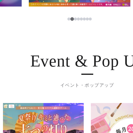
2
1
3
4
5
6
7
8
Event & Pop 
イベント・ポップアップ