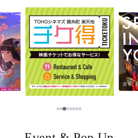
イベント・ポップアップ
簡体字
ニュース
한국어
レストラン・カフェ
ภาษาไทย
TAX FREE
日本語
PARCOメンバーズ
JP
3
1
2
4
5
6
7
8
Event & Pop Up