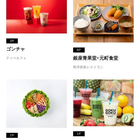
3F
ゴンチャ
6F
銀座青果堂×元町食堂
ティーカフェ
和洋折衷レストラン
1F
1F