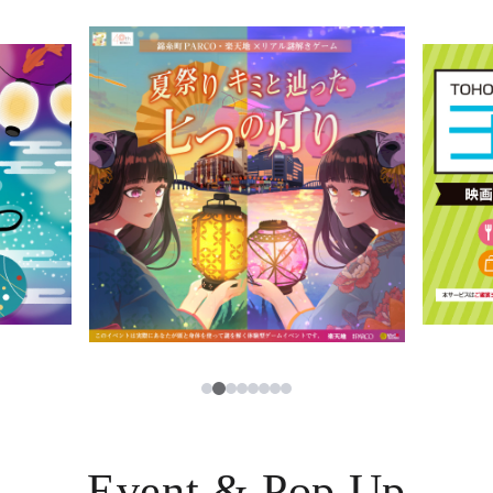
イベント・ポップアップ
簡体字
ニュース
한국어
レストラン・カフェ
ภาษาไทย
TAX FREE
日本語
PARCOメンバーズ
JP
2
1
3
4
5
6
7
8
Event & Pop Up