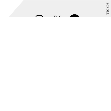
SCROLL
Instagram
@parco_kinshicho_official