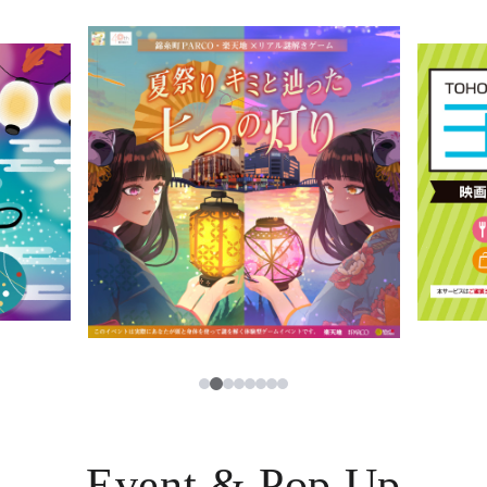
イベント・ポップアップ
簡体字
ニュース
한국어
レストラン・カフェ
ภาษาไทย
TAX FREE
日本語
PARCOメンバーズ
JP
2
1
3
4
5
6
7
8
Event & Pop Up