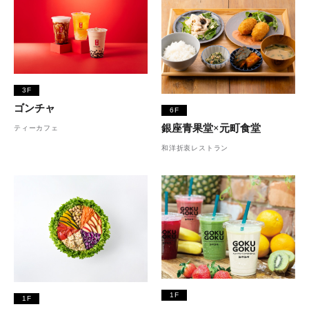
3F
ゴンチャ
6F
銀座青果堂×元町食堂
ティーカフェ
和洋折衷レストラン
1F
1F