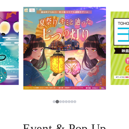
イベント・ポップアップ
簡体字
ニュース
한국어
レストラン・カフェ
ภาษาไทย
TAX FREE
日本語
PARCOメンバーズ
JP
3
1
2
4
5
6
7
8
Event & Pop Up