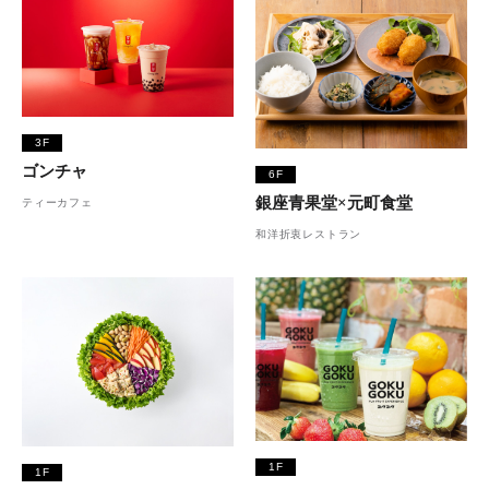
3F
ゴンチャ
6F
銀座青果堂×元町食堂
ティーカフェ
和洋折衷レストラン
1F
1F