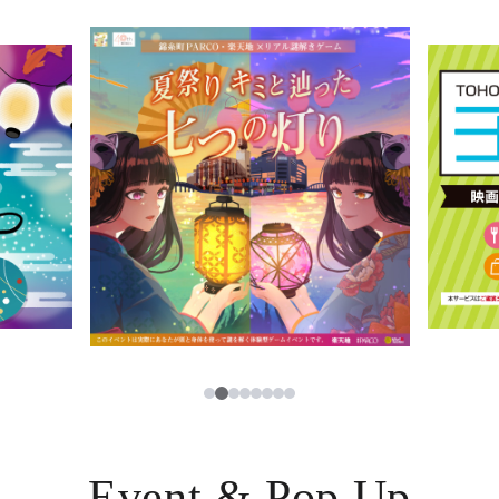
イベント・ポップアップ
簡体字
ニュース
한국어
レストラン・カフェ
ภาษาไทย
TAX FREE
日本語
PARCOメンバーズ
JP
3
1
2
4
5
6
7
8
Event & Pop Up