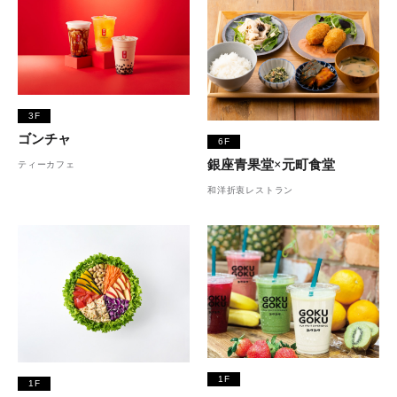
3F
ゴンチャ
6F
銀座青果堂×元町食堂
ティーカフェ
和洋折衷レストラン
1F
1F