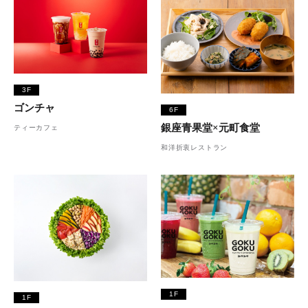
3F
ゴンチャ
6F
銀座青果堂×元町食堂
ティーカフェ
和洋折衷レストラン
1F
1F