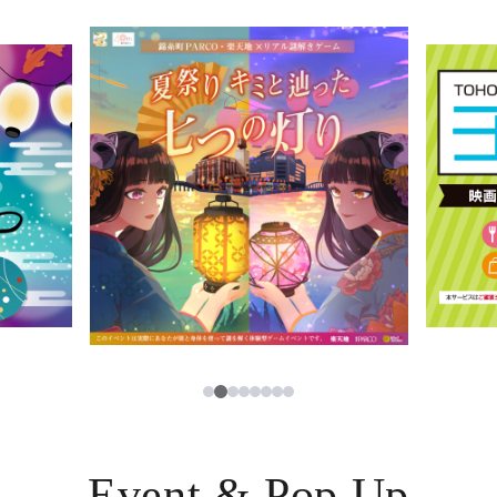
イベント・ポップアップ
簡体字
ニュース
한국어
レストラン・カフェ
ภาษาไทย
TAX FREE
日本語
PARCOメンバーズ
JP
3
1
2
4
5
6
7
8
Event & Pop Up