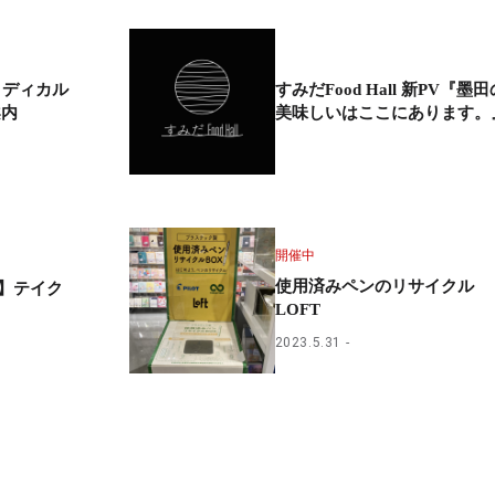
メディカル
すみだFood Hall 新PV『墨田
案内
美味しいはここにあります。
開催中
使用済みペンのリサイクル
】テイク
LOFT
2023.5.31