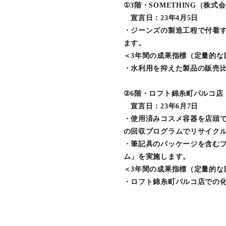
①3階・SOMETHING（株
宣言日：23年4月5日
・ジーンズの製造工程で付着
ます。
＜3年間の成果指標（定量的な
・水利用を抑えた製品の販売比
②6階・ロフト錦糸町パルコ店
宣言日：23年6月7日
・使用済みコスメ容器を店頭
の回収プログラムでリサイク
・筆記具のパッケージを含む
ム」を実施します。
＜3年間の成果指標（定量的な
・ロフト錦糸町パルコ店での化