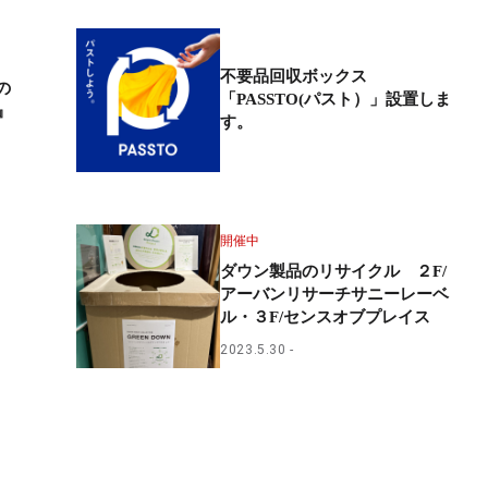
不要品回収ボックス
の
「PASSTO(パスト）」設置しま
』
す。
開催中
ダウン製品のリサイクル ２F/
アーバンリサーチサニーレーベ
ル・３F/センスオブプレイス
2023.5.30