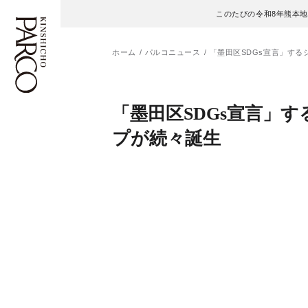
このたびの令和8年熊本
ホーム
パルコニュース
「墨田区SDGs宣言」する
フロアガイド
ENGLISH
「墨田区SDGs宣言」す
プが続々誕生
施設案内・アクセス
繁体字
イベント・ポップアップ
簡体字
ニュース
한국어
レストラン・カフェ
ภาษาไทย
TAX FREE
日本語