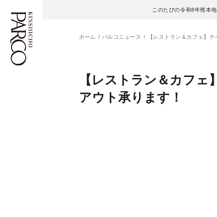
このたびの令和8年熊本
ホーム
パルコニュース
【レストラン＆カフェ】テイ
フロアガイド
ENGLISH
【レストラン＆カフェ
アウト承ります！
施設案内・アクセス
繁体字
イベント・ポップアップ
簡体字
ニュース
한국어
レストラン・カフェ
ภาษาไทย
TAX FREE
日本語