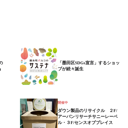
の
「墨田区SDGs宣言」するショッ
』
プが続々誕生
開催中
ダウン製品のリサイクル ２F/
アーバンリサーチサニーレーベ
ル・３F/センスオブプレイス