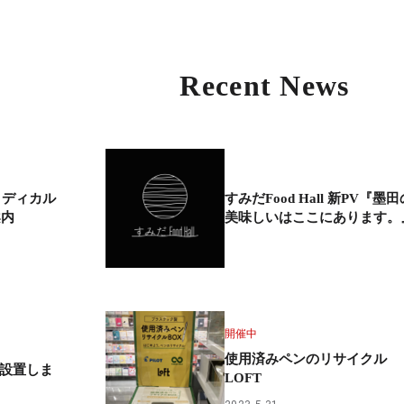
Recent News
メディカル
すみだFood Hall 新PV『墨田
案内
美味しいはここにあります。
開催中
使用済みペンのリサイクル
」設置しま
LOFT