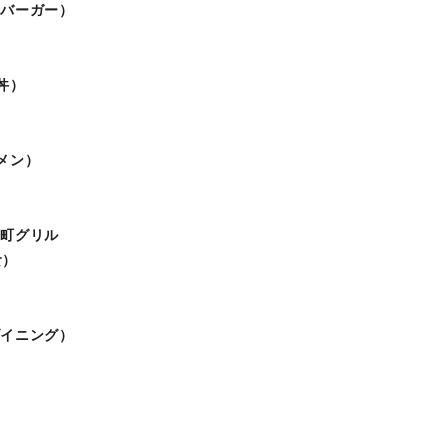
ハンバーガー）
丼）
メン）
糸町グリル
食）
アダイニング）