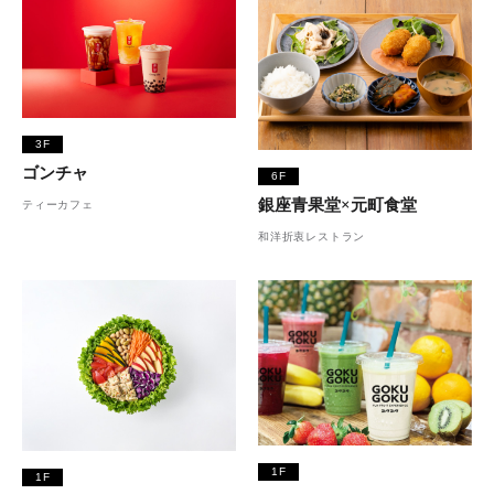
3F
ゴンチャ
6F
銀座青果堂×元町食堂
ティーカフェ
和洋折衷レストラン
1F
1F