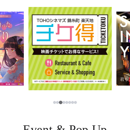
イベント・ポップアップ
簡体字
ニュース
한국어
レストラン・カフェ
ภาษาไทย
TAX FREE
日本語
PARCOメンバーズ
JP
3
1
2
4
5
6
7
8
Event & Pop Up