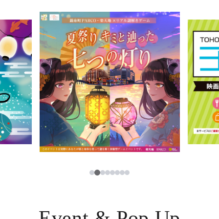
イベント・ポップアップ
簡体字
ニュース
한국어
レストラン・カフェ
ภาษาไทย
TAX FREE
日本語
PARCOメンバーズ
JP
2
1
3
4
5
6
7
8
Event & Pop Up