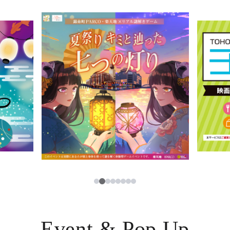
イベント・ポップアップ
簡体字
ニュース
한국어
レストラン・カフェ
ภาษาไทย
TAX FREE
日本語
PARCOメンバーズ
JP
2
1
3
4
5
6
7
8
Event & Pop Up