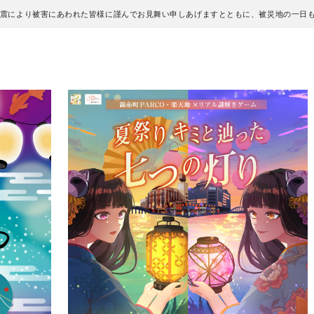
地震により被害にあわれた皆様に謹んでお見舞い申しあげますとともに、被災地の一日