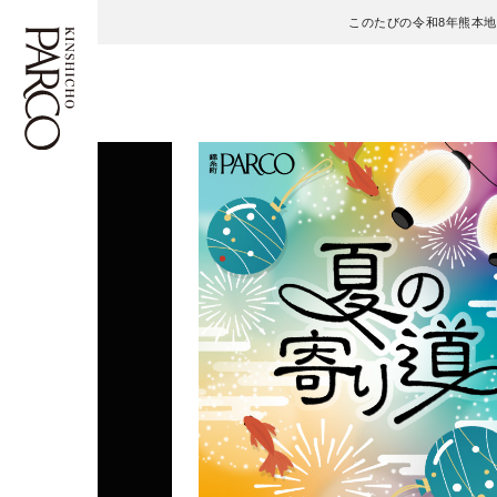
このたびの令和8年熊本
フロアガイド
ENGLISH
施設案内・アクセス
繁体字
イベント・ポップアップ
簡体字
ニュース
한국어
レストラン・カフェ
ภาษาไทย
TAX FREE
日本語