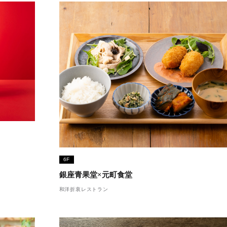
6F
銀座青果堂×元町食堂
和洋折衷レストラン