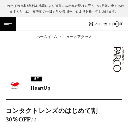
このたびの令和8年熊本地震により被害にあわれた皆様に謹んでお見舞い申しあげ
ますとともに、被災地の一日も早い復旧を、心よりお祈り申しあげます。
フロアガイド
ENGLISH
フロアガイド
JP
施設案内・アクセス
繁体字
ホーム
イベント
ニュース
アクセス
イベント・ポップアップ
簡体字
ニュース
한국어
レストラン・カフェ
ภาษาไทย
5F
TAX FREE
日本語
HeartUp
PARCOメンバーズ
コンタクトレンズのはじめて割
30％OFF♪♪
JP