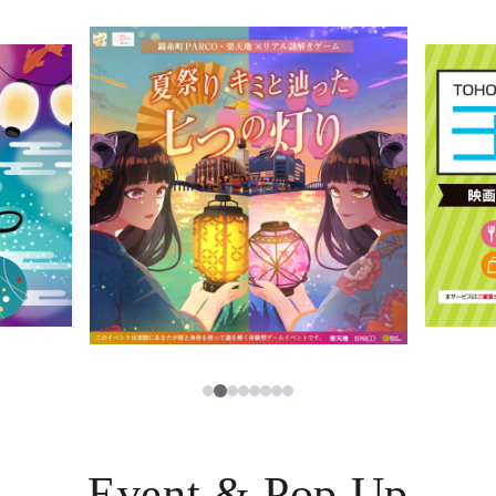
イベント・ポップアップ
簡体字
ニュース
한국어
レストラン・カフェ
ภาษาไทย
TAX FREE
日本語
PARCOメンバーズ
JP
2
1
3
4
5
6
7
8
Event & Pop Up