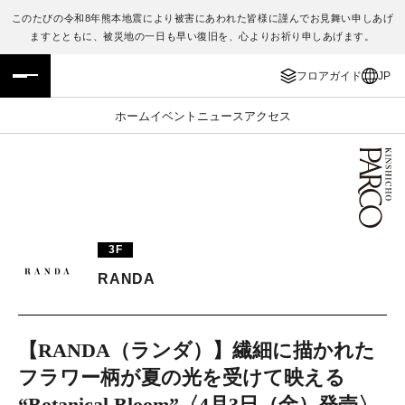
このたびの令和8年熊本地震により被害にあわれた皆様に謹んでお見舞い申しあげ
ますとともに、被災地の一日も早い復旧を、心よりお祈り申しあげます。
フロアガイド
ENGLISH
フロアガイド
JP
施設案内・アクセス
繁体字
ホーム
イベント
ニュース
アクセス
イベント・ポップアップ
簡体字
ニュース
한국어
レストラン・カフェ
ภาษาไทย
3F
TAX FREE
日本語
RANDA
PARCOメンバーズ
【RANDA（ランダ）】繊細に描かれた
フラワー柄が夏の光を受けて映える
JP
“Botanical Bloom”〈4月3日（金）発売〉