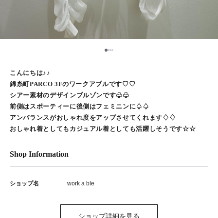
1
2
3
4
こんにちは♪♪
錦糸町PARCO 3Fのワークアブルです♡♡
シアー素材のデザインブルゾンです♧♧
前側はスポーティーに後側はフェミニンに♤♤
アンバランスがおしゃれ度をアップさせてくれます♢♢
おしゃれ着としてもカジュアル着としても活躍しそうです☆☆
Shop Information
ショップ名
work a ble
ショップ詳細を見る