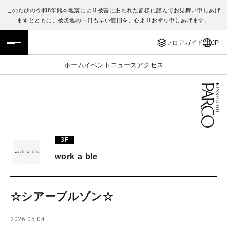
このたびの令和8年熊本地震により被害にあわれた皆様に謹んでお見舞い申しあげ
ますとともに、被災地の一日も早い復旧を、心よりお祈り申しあげます。
フロアガイド
ENGLISH
フロアガイド
JP
施設案内・アクセス
繁体字
ホーム
イベント
ニュース
アクセス
イベント・ポップアップ
簡体字
ニュース
한국어
レストラン・カフェ
ภาษาไทย
3F
TAX FREE
日本語
work a ble
PARCOメンバーズ
☆シアーブルゾン☆
JP
2026.05.04