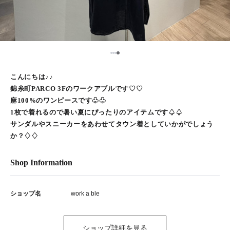
1
2
3
4
こんにちは♪♪
錦糸町PARCO 3Fのワークアブルです♡♡
麻100%のワンピースです♧♧
1枚で着れるので暑い夏にぴったりのアイテムです♤♤
サンダルやスニーカーをあわせてタウン着としていかがでしょう
か？♢♢
Shop Information
ショップ名
work a ble
ショップ詳細を見る