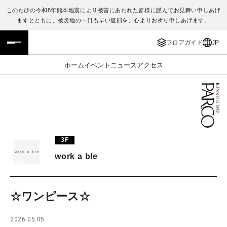
このたびの令和8年熊本地震により被害にあわれた皆様に謹んでお見舞い申しあげ
ますとともに、被災地の一日も早い復旧を、心よりお祈り申しあげます。
フロアガイド
ENGLISH
フロアガイド
JP
施設案内・アクセス
繁体字
ホーム
イベント
ニュース
アクセス
イベント・ポップアップ
簡体字
ニュース
한국어
レストラン・カフェ
ภาษาไทย
3F
TAX FREE
日本語
work a ble
PARCOメンバーズ
☆ワンピース☆
JP
2026.05.05