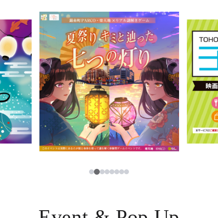
イベント・ポップアップ
簡体字
ニュース
한국어
レストラン・カフェ
ภาษาไทย
TAX FREE
日本語
PARCOメンバーズ
JP
2
1
3
4
5
6
7
8
Event & Pop Up