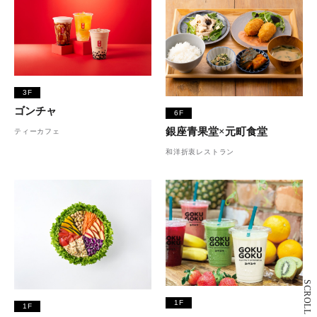
3F
ゴンチャ
6F
銀座青果堂×元町食堂
ティーカフェ
和洋折衷レストラン
SCROLL
1F
1F