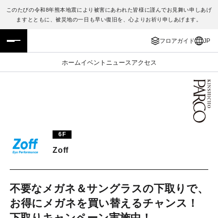
このたびの令和8年熊本地震により被害にあわれた皆様に謹んでお見舞い申しあげ
ますとともに、被災地の一日も早い復旧を、心よりお祈り申しあげます。
フロアガイド
ENGLISH
フロアガイド
JP
施設案内・アクセス
繁体字
ホーム
イベント
ニュース
アクセス
イベント・ポップアップ
簡体字
ニュース
한국어
レストラン・カフェ
ภาษาไทย
6F
TAX FREE
日本語
Zoff
PARCOメンバーズ
不要なメガネ＆サングラスの下取りで、
お得にメガネを買い替えるチャンス！
JP
下取りキャンペーン実施中！