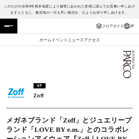
このたびの令和8年熊本地震により被害にあわれた皆様に謹んでお見舞い申しあげ
ますとともに、被災地の一日も早い復旧を、心よりお祈り申しあげます。
フロアガイド
ENGLISH
フロアガイド
JP
施設案内・アクセス
繁体字
ホーム
イベント
ニュース
アクセス
イベント・ポップアップ
簡体字
ニュース
한국어
レストラン・カフェ
ภาษาไทย
6F
TAX FREE
日本語
Zoff
PARCOメンバーズ
メガネブランド「Zoff」とジュエリーブ
ランド「LOVE BY e.m.」とのコラボレ
JP
ーションアイウェア『Zoff｜LOVE BY