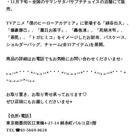
・11月下旬～全国のサマンサタバサプチチョイスの店舗にて販
売。
TVアニメ『僕のヒーローアカデミア』に登場する「緑谷出久」、
「爆豪勝己」、「麗日お茶子」、「轟焦凍」、「死柄木弔」、
「荼毘」、「トガヒミコ」をイメージしたお財布、パスケース、
ショルダーバッグ、チャーム(全35アイテム)を展開。
商品の詳細はお電話でもお気軽にお問い合わせくださいませ♪
｡.｡:+* ﾟ ゜ﾟ *+:｡.｡:+* ﾟ ゜ﾟ *+:｡.｡.｡:+*ﾟ ゜ﾟ *+:｡.｡:+*ﾟ ゜ﾟ *
+:｡.｡.｡:+*+:｡.｡
お取り置き、お取り寄せ承っております♡
ぜひ店頭にもお越しくださいませ⭐︎
【住所•電話】
東京都墨田区江東橋4-27-14 錦糸町パルコ店1階
TEL☎︎03-5669-0620