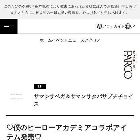
このたびの令和8年熊本地震により被害にあわれた皆様に謹んでお見舞い申しあげ
ますとともに、被災地の一日も早い復旧を、心よりお祈り申しあげます。
フロアガイド
ENGLISH
フロアガイド
JP
施設案内・アクセス
繁体字
ホーム
イベント
ニュース
アクセス
イベント・ポップアップ
簡体字
ニュース
한국어
レストラン・カフェ
ภาษาไทย
1F
TAX FREE
日本語
サマンサベガ＆サマンサタバサプチチョイ
ス
PARCOメンバーズ
♡僕のヒーローアカデミアコラボアイ
JP
テム発売♡