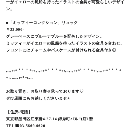
ーがイエローの風船を持ったイラストの金具が可愛らしいデザイ
ン。
■「ミッフィーコレクション」リュック
￥22,000-
グレーベースにブルーナブルーを配色したデザイン。
ミッフィーがイエローの風船を持ったイラストの金具を合わせ、
フロントにはチャームやパスケースが付けられる金具付き◎
｡.｡:+* ﾟ ゜ﾟ *+:｡.｡:+* ﾟ ゜ﾟ *+:｡.｡.｡:+*ﾟ ゜ﾟ *+:｡.｡:+*ﾟ ゜ﾟ *
+:｡.｡.｡:+*+:｡.｡
お取り置き、お取り寄せ承っております♡
ぜひ店頭にもお越しくださいませ⭐︎
【住所•電話】
東京都墨田区江東橋4-27-14 錦糸町パルコ店1階
TEL☎︎03-5669-0620