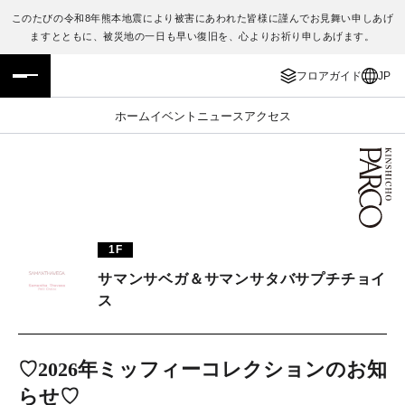
このたびの令和8年熊本地震により被害にあわれた皆様に謹んでお見舞い申しあげ
ますとともに、被災地の一日も早い復旧を、心よりお祈り申しあげます。
フロアガイド
ENGLISH
フロアガイド
JP
施設案内・アクセス
繁体字
ホーム
イベント
ニュース
アクセス
イベント・ポップアップ
簡体字
ニュース
한국어
レストラン・カフェ
ภาษาไทย
1F
TAX FREE
日本語
サマンサベガ＆サマンサタバサプチチョイ
ス
PARCOメンバーズ
♡2026年ミッフィーコレクションのお知
JP
らせ♡