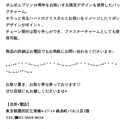
ポムポムプリン30周年をお祝いする限定デザインを使用したバッ
グチャーム。
キラっと光るハートのクリスタルとお祝いをイメージしたリボン
デザインがポイント。
チェーン部分は取り外しができ、ファスナーチャームとしても使
用可能。
商品の詳細はお電話でもお気軽にお問い合わせくださいませ♪
｡.｡:+* ﾟ ゜ﾟ *+:｡.｡:+* ﾟ ゜ﾟ *+:｡.｡.｡:+*ﾟ ゜ﾟ *+:｡.｡:+*ﾟ ゜ﾟ *
+:｡.｡.｡:+*+:｡.｡
お取り置き、お取り寄せ承っております♡
ぜひ店頭にもお越しくださいませ⭐︎
【住所•電話】
東京都墨田区江東橋4-27-14 錦糸町パルコ店1階
TEL☎︎03-5669-0620