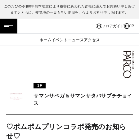
このたびの令和8年熊本地震により被害にあわれた皆様に謹んでお見舞い申しあげ
ますとともに、被災地の一日も早い復旧を、心よりお祈り申しあげます。
フロアガイド
ENGLISH
フロアガイド
JP
施設案内・アクセス
繁体字
ホーム
イベント
ニュース
アクセス
イベント・ポップアップ
簡体字
ニュース
한국어
レストラン・カフェ
ภาษาไทย
1F
TAX FREE
日本語
サマンサベガ＆サマンサタバサプチチョイ
ス
PARCOメンバーズ
♡ポムポムプリンコラボ発売のお知ら
JP
せ♡