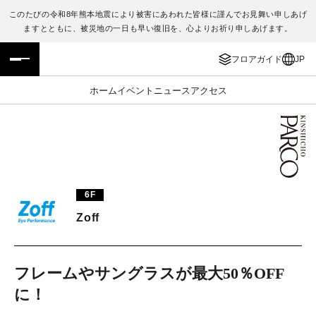
このたびの令和8年熊本地震により被害にあわれた皆様に謹んでお見舞い申しあげ
ますとともに、被災地の一日も早い復旧を、心よりお祈り申しあげます。
フロアガイド
ENGLISH
フロアガイド
JP
施設案内・アクセス
繁体字
ホーム
イベント
ニュース
アクセス
イベント・ポップアップ
簡体字
ニュース
한국어
レストラン・カフェ
ภาษาไทย
6F
TAX FREE
日本語
Zoff
PARCOメンバーズ
フレームやサングラスが最大50％OFF
に！
JP