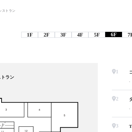
レストラン
6F
1F
2F
3F
4F
5F
7
1
ストラン
2
3
T