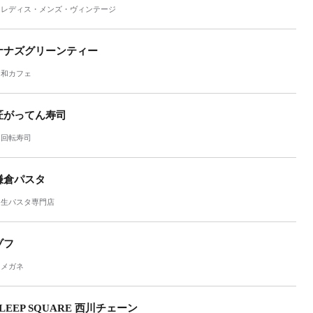
レディス・メンズ・ヴィンテージ
ナナズグリーンティー
和カフェ
匠がってん寿司
回転寿司
鎌倉パスタ
生パスタ専門店
ゾフ
メガネ
SLEEP SQUARE 西川チェーン