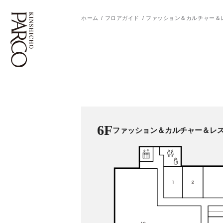
ホーム
フロアガイド
ファッション＆カルチャー＆
フロアガイド
ENGLISH
施設案内・アクセス
繁体字
イベント・ポップアップ
簡体字
6F
ファッション＆カルチャー＆レ
ニュース
한국어
レストラン・カフェ
ภาษาไทย
TAX FREE
日本語