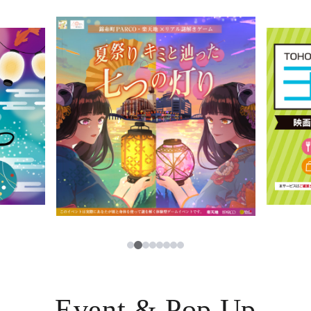
イベント・ポップアップ
簡体字
ニュース
한국어
レストラン・カフェ
ภาษาไทย
TAX FREE
日本語
PARCOメンバーズ
JP
2
1
3
4
5
6
7
8
Event & Pop Up