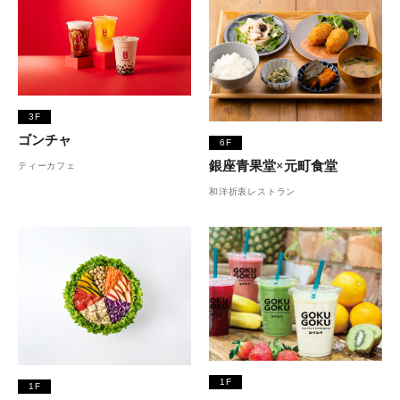
3F
ゴンチャ
6F
銀座青果堂×元町食堂
ティーカフェ
和洋折衷レストラン
1F
1F