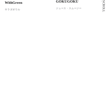
GOKUGOKU
SCROLL
WithGreen
ジュース・スムージー
サラダボウル
4F
2F
Café&Meal MUJI
スターバックス コーヒー
カフェ
カフェ
もっと見る