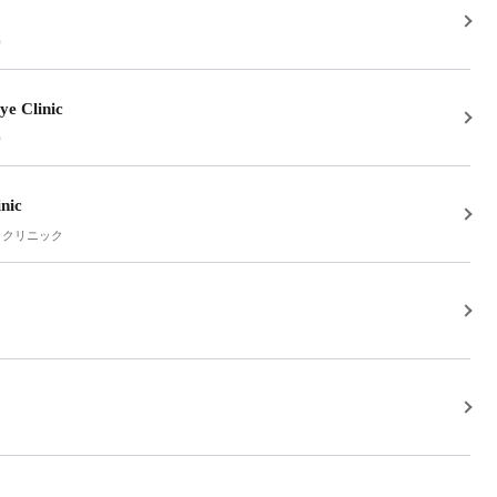
カ
ye Clinic
カ
nic
トクリニック