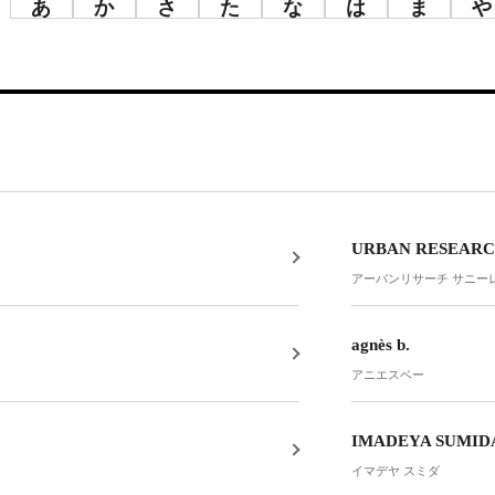
あ
か
さ
た
な
は
ま
や
URBAN RESEARCH
アーバンリサーチ サニー
agnès b.
アニエスベー
IMADEYA SUMID
イマデヤ スミダ