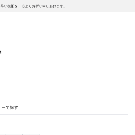
も早い復旧を、心よりお祈り申しあげます。
T
リーで探す