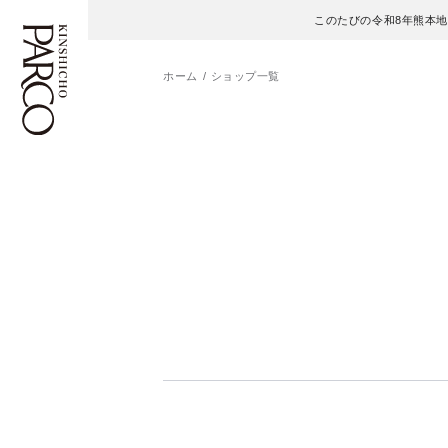
このたびの令和8年熊本
ホーム
ショップ一覧
フロアガイド
ENGLISH
施設案内・アクセス
繁体字
イベント・ポップアップ
簡体字
ニュース
한국어
レストラン・カフェ
ภาษาไทย
TAX FREE
日本語