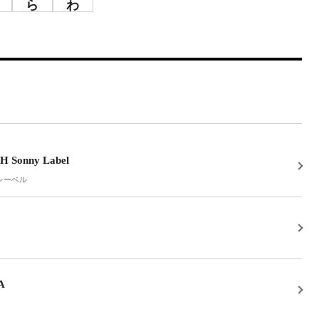
ら
わ
 Sonny Label
レーベル
A