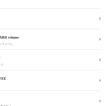
RD relume
 レリューム
c
ック
FEE
ワチェーン